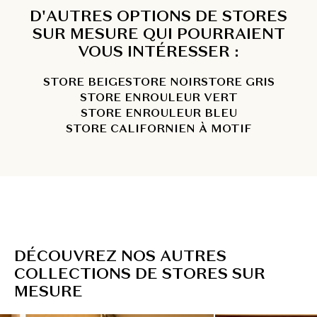
D'AUTRES OPTIONS DE STORES
SUR MESURE QUI POURRAIENT
VOUS INTÉRESSER :
STORE BEIGE
STORE NOIR
STORE GRIS
STORE ENROULEUR VERT
STORE ENROULEUR BLEU
STORE CALIFORNIEN À MOTIF
D
É
C
O
U
V
R
E
Z
N
O
S
A
U
T
R
E
S
C
O
L
L
E
C
T
I
O
N
S
D
E
S
T
O
R
E
S
S
U
R
M
E
S
U
R
E