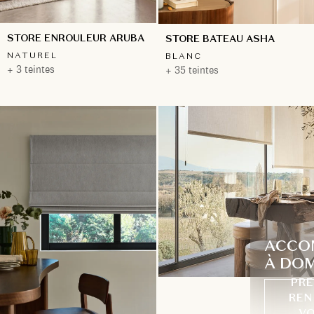
STORE ENROULEUR ARUBA
STORE BATEAU ASHA
NATUREL
BLANC
+ 3 teintes
+ 35 teintes
ACCO
À DOM
PRE
REN
VO