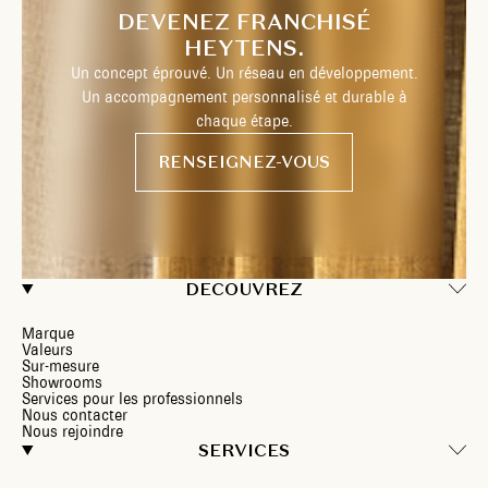
DEVENEZ FRANCHISÉ
HEYTENS.
Un concept éprouvé. Un réseau en développement.
Un accompagnement personnalisé et durable à
chaque étape.
RENSEIGNEZ-VOUS
DECOUVREZ
Marque
Valeurs
Sur-mesure
Showrooms
Services pour les professionnels
Nous contacter
Nous rejoindre
SERVICES