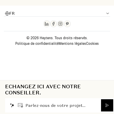
FR
© 2026 Heytens. Tous droits réservés.
Politique de confidentialité
Mentions légales
Cookies
ECHANGEZ ICI AVEC NOTRE
CONSEILLER.
P
a
r
l
e
z
-
n
o
u
s
d
e
v
o
t
r
e
p
r
o
j
e
t
.
.
.